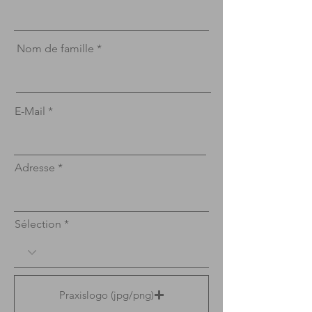
Nom de famille
E-Mail
Adresse
Sélection
Praxislogo (jpg/png)