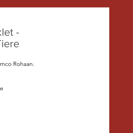
et -
Tiere
Remco Rohaan.
de