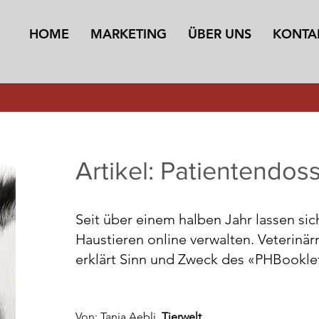
HOME
MARKETING
ÜBER UNS
KONTA
Artikel: Patientendoss
Seit über einem halben Jahr lassen si
Haustieren online verwalten. Veterinä
erklärt Sinn und Zweck des «PHBookle
Von: Tanja Aebli,
Tierwelt